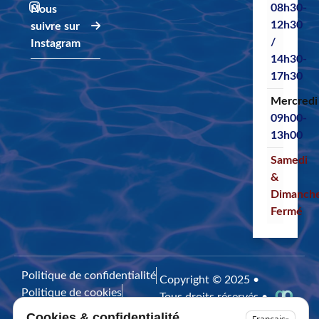
08h30-
Nous
12h30
suivre sur
/
Instagram
14h30-
17h30
Mercredi
09h00-
13h00
Samedi
&
Dimanch
Fermé
Politique de confidentialité
Copyright © 2025 •
Politique de cookies
Tous droits réservés •
Mentions légales
Design by
Cookies & confidentialité