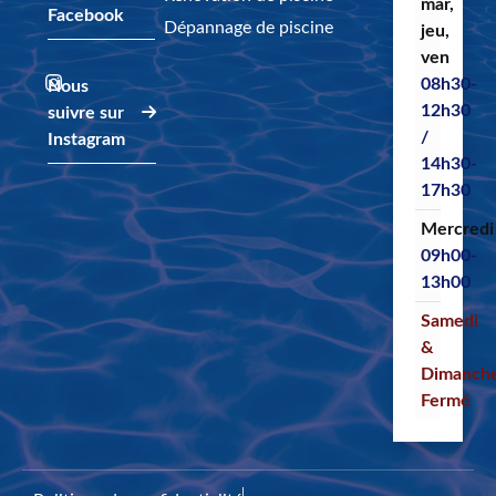
mar,
Facebook
Dépannage de piscine
jeu,
ven
08h30-
Nous
12h30
suivre sur
/
Instagram
14h30-
17h30
Mercredi
09h00-
13h00
Samedi
&
Dimanch
Fermé