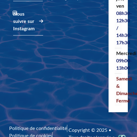
ven
08h30-
Nous
12h30
suivre sur
/
Instagram
14h30-
17h30
Mercredi
09h00-
13h00
Samedi
&
Dimanch
Fermé
Politique de confidentialité
Copyright © 2025 •
Politique de cookies