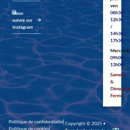
ven
08h30-
Nous
12h30
suivre sur
/
Instagram
14h30-
17h30
Mercredi
09h00-
13h00
Samedi
&
Dimanch
Fermé
Politique de confidentialité
Copyright © 2025 •
Politique de cookies