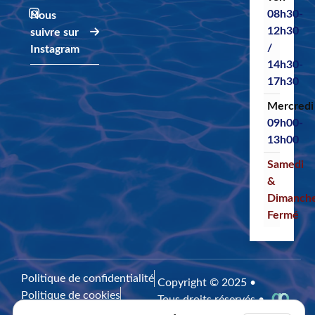
08h30-
Nous
12h30
suivre sur
/
Instagram
14h30-
17h30
Mercredi
09h00-
13h00
Samedi
&
Dimanch
Fermé
Politique de confidentialité
Copyright © 2025 •
Politique de cookies
Tous droits réservés •
Mentions légales